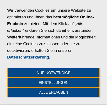
NAVIGATION EINBLENDEN
Wir verwenden Cookies um unsere Website zu
optimieren und Ihnen das
bestmögliche Online-
Erlebnis
zu bieten. Mit dem Klick auf
„Alle
erlauben“
erklären Sie sich damit einverstanden.
Impressum und gesetzliche
Weiterführende Informationen und die Möglichkeit,
Nachweise
einzelne Cookies zuzulassen oder sie zu
deaktivieren, erhalten Sie in unserer
Datenschutzerklärung.
Angaben gemäß § 5 TMG
NUR NOTWENDIGE
Autohaus Tatge GmbH & Co. KG
Steinberger Str. 30
EINSTELLUNGEN
31675 Bückeburg
ALLE ERLAUBEN
Deutschland